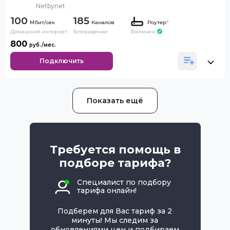
Netbynet
100
185
Каналов
Роутер
*
Домашний интернет
Телевидение
Включен
800
Подключить
Показать ещё
Требуется помощь в
подборе тарифа?
Специалист по подбору
тарифа онлайн!
Подберем для Вас тариф за 2
минуты! Мы следим за
обновлениями цен и подбираем