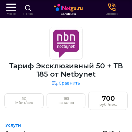
Меню
Поиск
Балашиха
Звонок
Тариф Эксклюзивный 50 + ТВ
185 от Netbynet
Сравнить
700
50
185
Мбит/сек
каналов
руб./мес.
Услуги