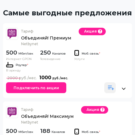
Самые выгодные предложения
Тариф
Акция
Объединяй! Премиум
Netbynet
500
250
Каналов
Моб. связь
*
Интернет GPON
Телевидение
Услуги
Роутер
*
В аренду
1000
2000
Подключить по акции
Тариф
Акция
Объединяй! Максимум
Netbynet
500
188
Каналов
Моб. связь
*