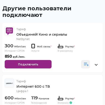
Другие пользователи
подключают
Тариф
Объединяй! Кино и сериалы
Netbynet
300
Моб. связь
*
Роутер
*
Интернет GPON
В рассрочку
Услуги
850
Подключить
Тариф
Интернет 600 с ТВ
Цифра 1
600
119
Каналов
Роутер
*
Интернет GPON
Телевидение
Включен