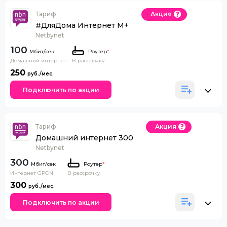
Тариф
Акция
#ДляДома Интернет М+
Netbynet
100
Роутер
*
Домашний интернет
В рассрочку
250
Подключить по акции
Тариф
Акция
Домашний интернет 300
Netbynet
300
Роутер
*
Интернет GPON
В рассрочку
300
Подключить по акции