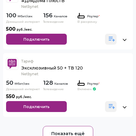
#ДляДома ПлюсТВ
Netbynet
100
156
Каналов
Роутер
*
Домашний интернет
Телевидение
В рассрочку
500
Подключить
Тариф
Эксклюзивный 50 + ТВ 120
Netbynet
50
128
Каналов
Роутер
*
Домашний интернет
Телевидение
Включен
550
Подключить