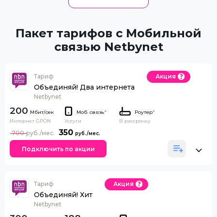
Пакет тарифов с Мобильной
связью Netbynet
Тариф
Акция
Объединяй! Два интернета
Netbynet
200
Моб. связь
*
Роутер
*
Интернет GPON
В рассрочку
Услуги
350
700
Подключить по акции
Тариф
Акция
Объединяй! Хит
Netbynet