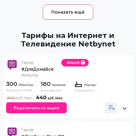
Тарифы на Интернет и
Телевидение Netbynet
Тариф
Акция
#ДляДомаВсё
Netbynet
300
180
Каналов
Роутер
*
Интернет GPON
Телевидение
В рассрочку
440
550
Подключить по акции
Тариф