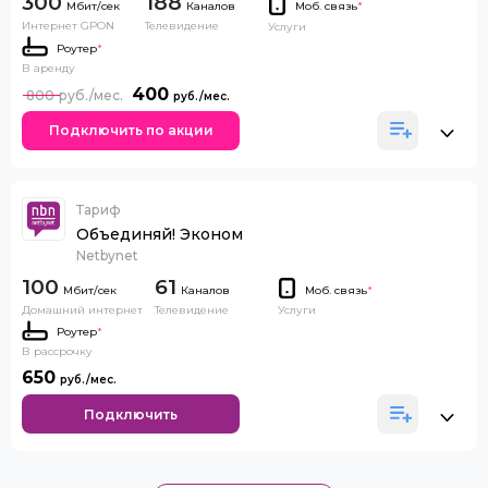
300
188
Каналов
Моб. связь
*
Интернет GPON
Телевидение
Услуги
Роутер
*
В аренду
400
800
Подключить по акции
Тариф
Объединяй! Эконом
Netbynet
100
61
Каналов
Моб. связь
*
Домашний интернет
Телевидение
Услуги
Роутер
*
В рассрочку
650
Подключить