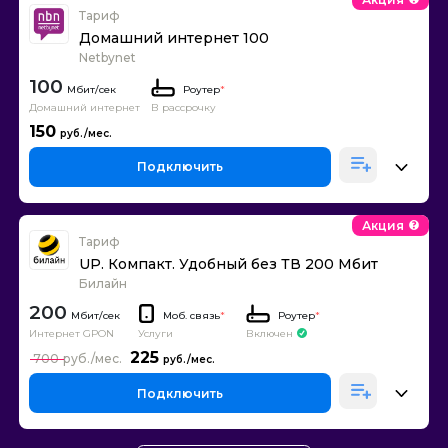
Тариф
Домашний интернет 100
Netbynet
100
Роутер
*
Домашний интернет
В рассрочку
150
Подключить
Акция
Тариф
UP. Компакт. Удобный без ТВ 200 Мбит
Билайн
200
Моб. связь
*
Роутер
*
Интернет GPON
Включен
Услуги
225
700
Подключить