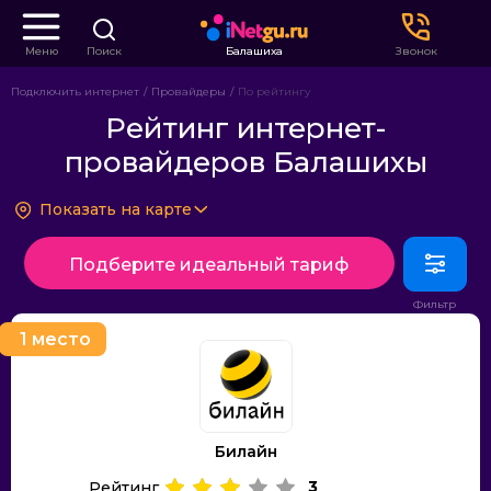
Меню
Поиск
Балашиха
Звонок
Подключить интернет
Провайдеры
По рейтингу
Рейтинг интернет-
провайдеров Балашихы
Показать на карте
Подберите идеальный тариф
1 место
Билайн
3
Рейтинг